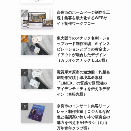
奈良市のホームページ制作全工
程｜集客を最大化するWEBサ
イト制作ワークフロー
東大阪市のスナック名刺・ショ
ップカード制作実績｜AIインス
ピレーションとプロの黄金比レ
イアウトが融合したデザイン
（カラオケスナック LuLu様）
滋賀県米原市の遊漁船・釣船名
刺制作実績｜環境革命素材
「LIMEX」の質感で琵琶湖の
アイデンティティを伝えるデザ
イン（泰松丸様）
奈良市のコンサート集客リーフ
レット制作実績｜ロジカルな配
色と格調高い飾り枠で演奏会の
魅力を伝えるA4チラシ（丸山
万年青年クラブ様）