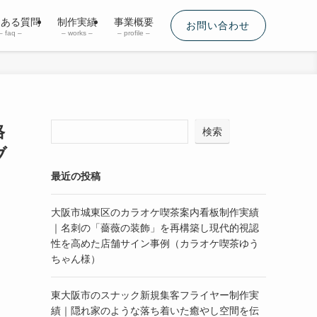
くある質問
制作実績
事業概要
お問い合わせ
– faq –
– works –
– profile –
格
検索
ブ
最近の投稿
大阪市城東区のカラオケ喫茶案内看板制作実績
｜名刺の「薔薇の装飾」を再構築し現代的視認
性を高めた店舗サイン事例（カラオケ喫茶ゆう
ちゃん様）
東大阪市のスナック新規集客フライヤー制作実
績｜隠れ家のような落ち着いた癒やし空間を伝