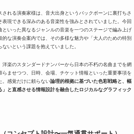
スされる演奏家様は、音大出身というバックボーンに裏打ちさ
そ表現できる深みのある音楽性を強みとされていました。今回
曲といった異なるジャンルの音楽を一つのステージで編み上げ
般的な演奏会案内では、その多様な魅力や「大人のための特別
らないという課題を抱えていました。
、洋楽のスタンダードナンバーから日本の不朽の名曲までを網
膨らませつつ、日時、会場、チケット情報といった重要事項を
た。感覚だけに頼らない
論理的根拠に基づいた色彩戦略と、幅
る」と直感させる情報設計を融合したロジカルなグラフィック
ーチ（コンセプト設計〜一気通貫サポート）