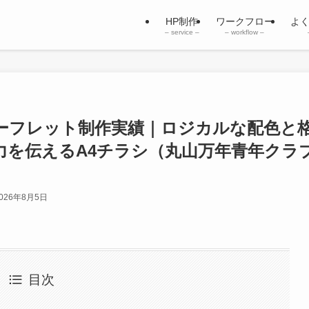
HP制作
ワークフロー
よ
– service –
– workflow –
ーフレット制作実績｜ロジカルな配色と
力を伝えるA4チラシ（丸山万年青年クラ
026年8月5日
目次