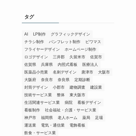
タグ
AI
LP制作
グラフィックデザイン
チラシ制作
パンフレット制作
ビワマス
フライヤーデザイン
ホームページ制作
ロゴデザイン
三井郡
久留米市
佐賀市
佐賀県
兵庫県
内照式看板
医療法人
医薬品小売業
名刺デザイン
唐津市
大阪市
大阪府
奈良市
奈良県
定期診断
封筒デザイン
小郡市
建物調査
建設業
技術サービス業
整体
東大阪市
生活関連サービス業
病院
看板デザイン
看板制作
社会福祉・介護・サービス業
神戸市
福岡県
老人ホーム
薬局
足場
運送業
電気・通信業
電飾看板
飲食・サービス業