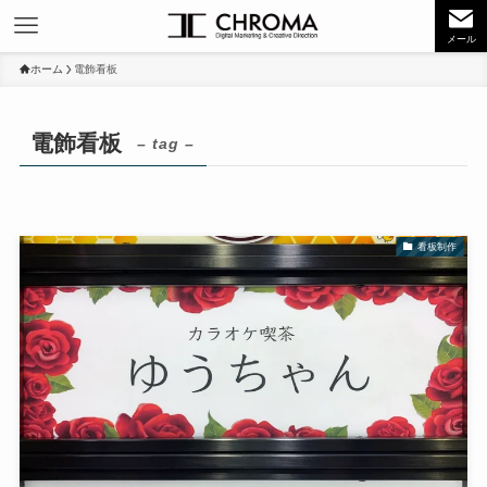
メール
ホーム
電飾看板
電飾看板
– tag –
看板制作