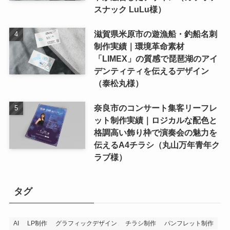
スナック LuLu様）
滋賀県米原市の遊漁船・釣船名刺
制作実績｜環境革命素材
「LIMEX」の質感で琵琶湖のアイ
デンティティを伝えるデザイン
（泰松丸様）
奈良市のコンサート集客リーフレ
ット制作実績｜ロジカルな配色と
格調高い飾り枠で演奏会の魅力を
伝えるA4チラシ（丸山万年青年ク
ラブ様）
タグ
AI
LP制作
グラフィックデザイン
チラシ制作
パンフレット制作