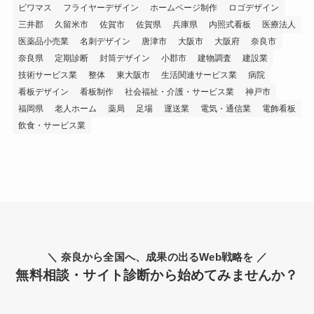
ビワマス
フライヤーデザイン
ホームページ制作
ロゴデザイン
三井郡
久留米市
佐賀市
佐賀県
兵庫県
内照式看板
医療法人
医薬品小売業
名刺デザイン
唐津市
大阪市
大阪府
奈良市
奈良県
定期診断
封筒デザイン
小郡市
建物調査
建設業
技術サービス業
整体
東大阪市
生活関連サービス業
病院
看板デザイン
看板制作
社会福祉・介護・サービス業
神戸市
福岡県
老人ホーム
薬局
足場
運送業
電気・通信業
電飾看板
飲食・サービス業
＼ 奈良から全国へ、成果の出るWeb戦略を ／
無料相談・サイト診断から始めてみませんか？