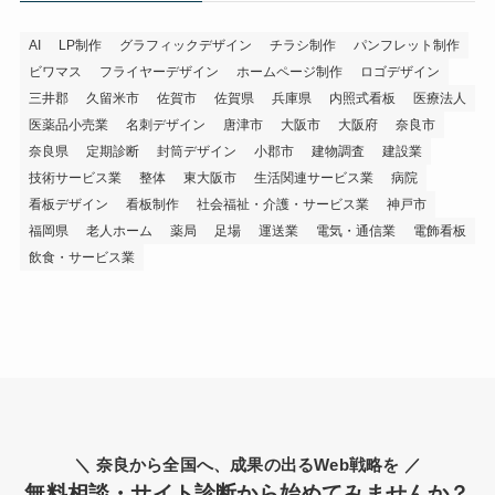
AI
LP制作
グラフィックデザイン
チラシ制作
パンフレット制作
ビワマス
フライヤーデザイン
ホームページ制作
ロゴデザイン
三井郡
久留米市
佐賀市
佐賀県
兵庫県
内照式看板
医療法人
医薬品小売業
名刺デザイン
唐津市
大阪市
大阪府
奈良市
奈良県
定期診断
封筒デザイン
小郡市
建物調査
建設業
技術サービス業
整体
東大阪市
生活関連サービス業
病院
看板デザイン
看板制作
社会福祉・介護・サービス業
神戸市
福岡県
老人ホーム
薬局
足場
運送業
電気・通信業
電飾看板
飲食・サービス業
＼ 奈良から全国へ、成果の出るWeb戦略を ／
無料相談・サイト診断から始めてみませんか？