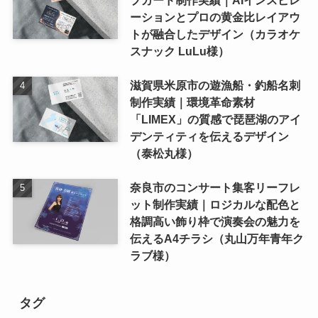
ーションとプロの黄金比レイアウ
トが融合したデザイン（カラオケ
スナック LuLu様）
滋賀県米原市の遊漁船・釣船名刺
制作実績｜環境革命素材
「LIMEX」の質感で琵琶湖のアイ
デンティティを伝えるデザイン
（泰松丸様）
奈良市のコンサート集客リーフレ
ット制作実績｜ロジカルな配色と
格調高い飾り枠で演奏会の魅力を
伝えるA4チラシ（丸山万年青年ク
ラブ様）
タグ