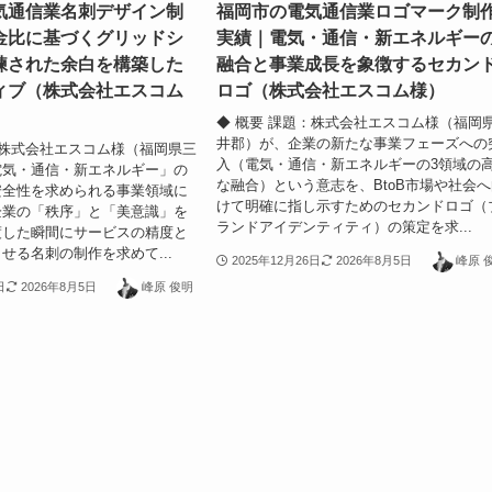
気通信業名刺デザイン制
福岡市の電気通信業ロゴマーク制
金比に基づくグリッドシ
実績｜電気・通信・新エネルギー
練された余白を構築した
融合と事業成長を象徴するセカン
ィブ（株式会社エスコム
ロゴ（株式会社エスコム様）
◆ 概要 課題：株式会社エスコム様（福岡
井郡）が、企業の新たな事業フェーズへの
：株式会社エスコム様（福岡県三
入（電気・通信・新エネルギーの3領域の
電気・通信・新エネルギー」の
な融合）という意志を、BtoB市場や社会
安全性を求められる事業領域に
けて明確に指し示すためのセカンドロゴ（
企業の「秩序」と「美意識」を
ランドアイデンティティ）の策定を求...
渡した瞬間にサービスの精度と
せる名刺の制作を求めて...
2025年12月26日
2026年8月5日
峰原 
日
2026年8月5日
峰原 俊明