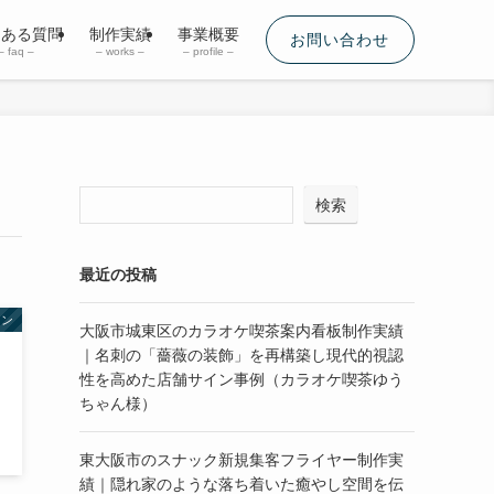
くある質問
制作実績
事業概要
お問い合わせ
– faq –
– works –
– profile –
検索
最近の投稿
イン
大阪市城東区のカラオケ喫茶案内看板制作実績
｜名刺の「薔薇の装飾」を再構築し現代的視認
性を高めた店舗サイン事例（カラオケ喫茶ゆう
ちゃん様）
東大阪市のスナック新規集客フライヤー制作実
績｜隠れ家のような落ち着いた癒やし空間を伝