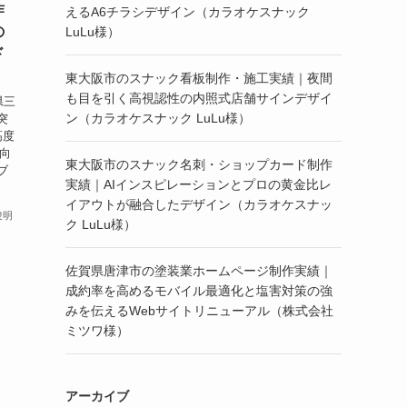
作
えるA6チラシデザイン（カラオケスナック
の
LuLu様）
ド
東大阪市のスナック看板制作・施工実績｜夜間
も目を引く高視認性の内照式店舗サインデザイ
県三
ン（カラオケスナック LuLu様）
突
高度
へ向
東大阪市のスナック名刺・ショップカード制作
ブ
実績｜AIインスピレーションとプロの黄金比レ
イアウトが融合したデザイン（カラオケスナッ
俊明
ク LuLu様）
佐賀県唐津市の塗装業ホームページ制作実績｜
成約率を高めるモバイル最適化と塩害対策の強
みを伝えるWebサイトリニューアル（株式会社
ミツワ様）
アーカイブ