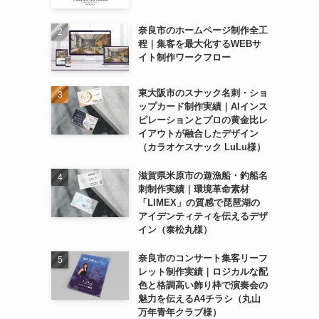
奈良市のホームページ制作全工
程｜集客を最大化するWEBサ
イト制作ワークフロー
東大阪市のスナック名刺・ショ
ップカード制作実績｜AIインス
ピレーションとプロの黄金比レ
イアウトが融合したデザイン
（カラオケスナック LuLu様）
滋賀県米原市の遊漁船・釣船名
刺制作実績｜環境革命素材
「LIMEX」の質感で琵琶湖の
アイデンティティを伝えるデザ
イン（泰松丸様）
奈良市のコンサート集客リーフ
レット制作実績｜ロジカルな配
色と格調高い飾り枠で演奏会の
魅力を伝えるA4チラシ（丸山
万年青年クラブ様）