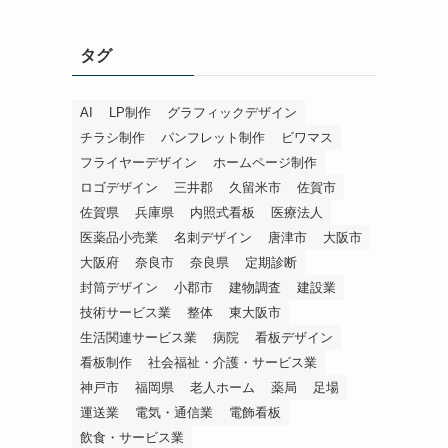
タグ
AI
LP制作
グラフィックデザイン
チラシ制作
パンフレット制作
ビワマス
フライヤーデザイン
ホームページ制作
ロゴデザイン
三井郡
久留米市
佐賀市
佐賀県
兵庫県
内照式看板
医療法人
医薬品小売業
名刺デザイン
唐津市
大阪市
大阪府
奈良市
奈良県
定期診断
封筒デザイン
小郡市
建物調査
建設業
技術サービス業
整体
東大阪市
生活関連サービス業
病院
看板デザイン
看板制作
社会福祉・介護・サービス業
神戸市
福岡県
老人ホーム
薬局
足場
運送業
電気・通信業
電飾看板
飲食・サービス業