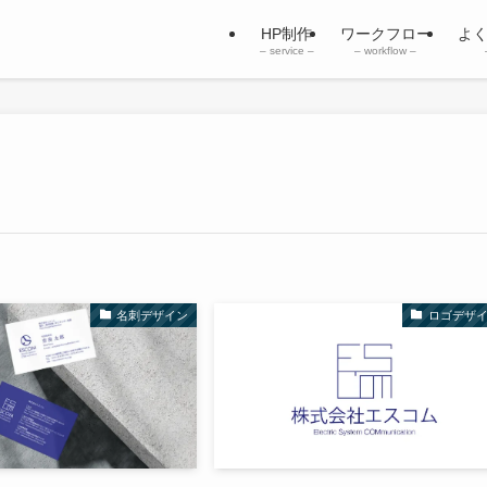
HP制作
ワークフロー
よ
– service –
– workflow –
名刺デザイン
ロゴデザ