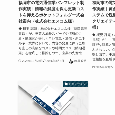
福岡市の電気通信業パンフレット制
福岡市の電
作実績｜情報の鮮度を保ち更新コス
作実績｜黄
トを抑えるポケットフォルダー式会
ステムで洗
社案内（株式会社エスコム様）
クリエイテ
様）
◆ 概要 課題：株式会社エスコム様（福岡県三
井郡）が、事業の成長スピードや情報の更
◆ 概要 課題
新・陳腐化が著しく早い電気・通信・新エネ
井郡）が、「
ルギー業界において、内容の変更に伴う全刷
緻密な計算と
り直しの高額なコストや時間のロス（納期遅
ふさわしい、
延）を徹底して排除しつつ、企業の先進性...
映し出す、手
信頼性を直感さ
2025年12月28日
2026年8月5日
峰原 俊明
2025年12月27
封筒デザイン