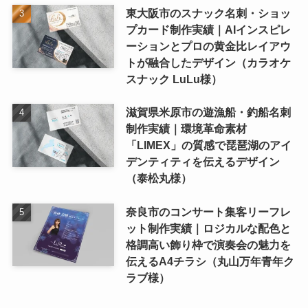
東大阪市のスナック名刺・ショッ
プカード制作実績｜AIインスピレ
ーションとプロの黄金比レイアウ
トが融合したデザイン（カラオケ
スナック LuLu様）
滋賀県米原市の遊漁船・釣船名刺
制作実績｜環境革命素材
「LIMEX」の質感で琵琶湖のアイ
デンティティを伝えるデザイン
（泰松丸様）
奈良市のコンサート集客リーフレ
ット制作実績｜ロジカルな配色と
格調高い飾り枠で演奏会の魅力を
伝えるA4チラシ（丸山万年青年ク
ラブ様）