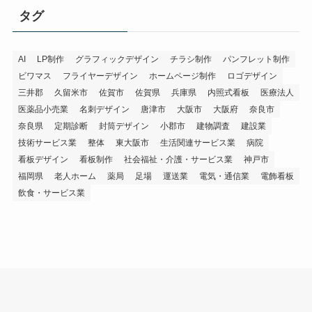
タグ
AI
LP制作
グラフィックデザイン
チラシ制作
パンフレット制作
ビワマス
フライヤーデザイン
ホームページ制作
ロゴデザイン
三井郡
久留米市
佐賀市
佐賀県
兵庫県
内照式看板
医療法人
医薬品小売業
名刺デザイン
唐津市
大阪市
大阪府
奈良市
奈良県
定期診断
封筒デザイン
小郡市
建物調査
建設業
技術サービス業
整体
東大阪市
生活関連サービス業
病院
看板デザイン
看板制作
社会福祉・介護・サービス業
神戸市
福岡県
老人ホーム
薬局
足場
運送業
電気・通信業
電飾看板
飲食・サービス業