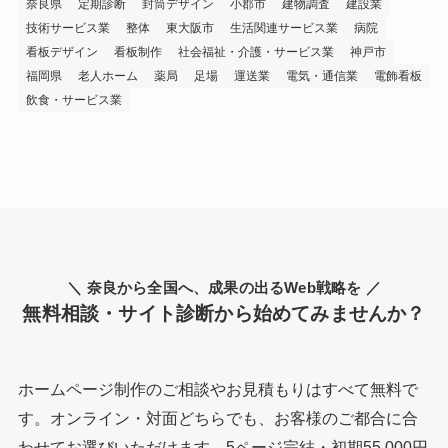
奈良県
定期診断
封筒デザイン
小郡市
建物調査
建設業
技術サービス業
整体
東大阪市
生活関連サービス業
病院
看板デザイン
看板制作
社会福祉・介護・サービス業
神戸市
福岡県
老人ホーム
薬局
足場
運送業
電気・通信業
電飾看板
飲食・サービス業
＼ 奈良から全国へ、成果の出るWeb戦略を ／
無料相談・サイト診断から始めてみませんか？
ホームページ制作のご相談やお見積もりはすべて無料で
す。オンライン・対面どちらでも、お客様のご都合に合
わせてお選びいただけます。5ページ完結・初期55,000円