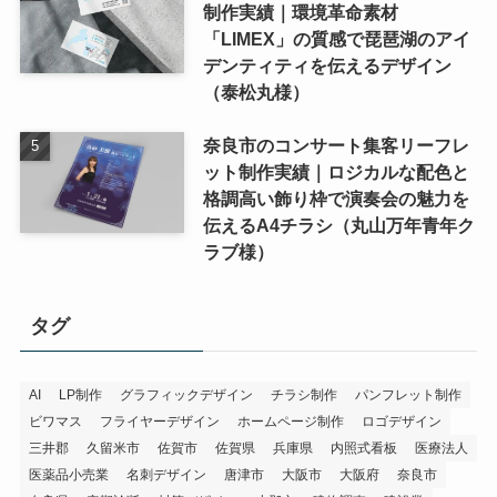
制作実績｜環境革命素材
「LIMEX」の質感で琵琶湖のアイ
デンティティを伝えるデザイン
（泰松丸様）
奈良市のコンサート集客リーフレ
ット制作実績｜ロジカルな配色と
格調高い飾り枠で演奏会の魅力を
伝えるA4チラシ（丸山万年青年ク
ラブ様）
タグ
AI
LP制作
グラフィックデザイン
チラシ制作
パンフレット制作
ビワマス
フライヤーデザイン
ホームページ制作
ロゴデザイン
三井郡
久留米市
佐賀市
佐賀県
兵庫県
内照式看板
医療法人
医薬品小売業
名刺デザイン
唐津市
大阪市
大阪府
奈良市