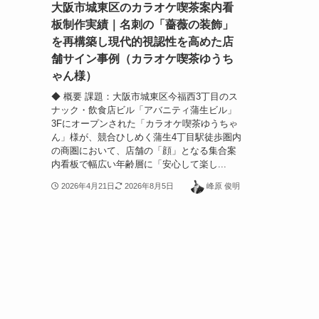
大阪市城東区のカラオケ喫茶案内看
板制作実績｜名刺の「薔薇の装飾」
を再構築し現代的視認性を高めた店
舗サイン事例（カラオケ喫茶ゆうち
ゃん様）
◆ 概要 課題：大阪市城東区今福西3丁目のス
ナック・飲食店ビル「アバニティ蒲生ビル」
3Fにオープンされた「カラオケ喫茶ゆうちゃ
ん」様が、競合ひしめく蒲生4丁目駅徒歩圏内
の商圏において、店舗の「顔」となる集合案
内看板で幅広い年齢層に「安心して楽し...
2026年4月21日
2026年8月5日
峰原 俊明