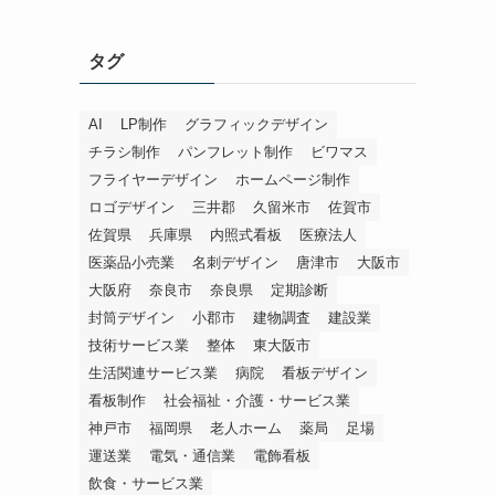
タグ
AI
LP制作
グラフィックデザイン
チラシ制作
パンフレット制作
ビワマス
フライヤーデザイン
ホームページ制作
ロゴデザイン
三井郡
久留米市
佐賀市
佐賀県
兵庫県
内照式看板
医療法人
医薬品小売業
名刺デザイン
唐津市
大阪市
大阪府
奈良市
奈良県
定期診断
封筒デザイン
小郡市
建物調査
建設業
技術サービス業
整体
東大阪市
生活関連サービス業
病院
看板デザイン
看板制作
社会福祉・介護・サービス業
神戸市
福岡県
老人ホーム
薬局
足場
運送業
電気・通信業
電飾看板
飲食・サービス業