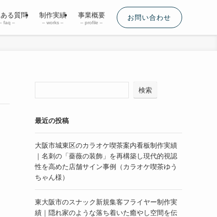
くある質問
制作実績
事業概要
お問い合わせ
– faq –
– works –
– profile –
検索
最近の投稿
大阪市城東区のカラオケ喫茶案内看板制作実績
｜名刺の「薔薇の装飾」を再構築し現代的視認
性を高めた店舗サイン事例（カラオケ喫茶ゆう
ちゃん様）
東大阪市のスナック新規集客フライヤー制作実
績｜隠れ家のような落ち着いた癒やし空間を伝