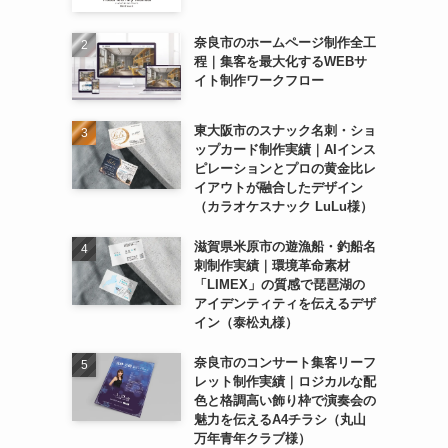
奈良市のホームページ制作全工
程｜集客を最大化するWEBサ
イト制作ワークフロー
東大阪市のスナック名刺・ショ
ップカード制作実績｜AIインス
ピレーションとプロの黄金比レ
イアウトが融合したデザイン
（カラオケスナック LuLu様）
滋賀県米原市の遊漁船・釣船名
刺制作実績｜環境革命素材
「LIMEX」の質感で琵琶湖の
アイデンティティを伝えるデザ
イン（泰松丸様）
奈良市のコンサート集客リーフ
レット制作実績｜ロジカルな配
色と格調高い飾り枠で演奏会の
魅力を伝えるA4チラシ（丸山
万年青年クラブ様）