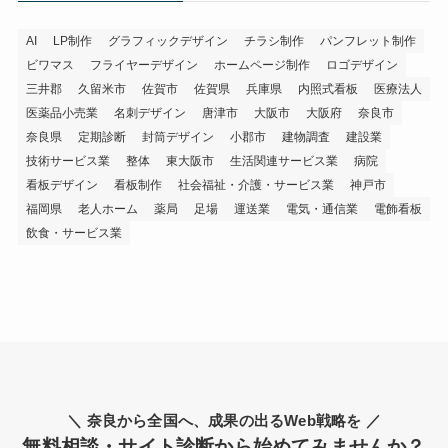
AI
LP制作
グラフィックデザイン
チラシ制作
パンフレット制作
ビワマス
フライヤーデザイン
ホームページ制作
ロゴデザイン
三井郡
久留米市
佐賀市
佐賀県
兵庫県
内照式看板
医療法人
医薬品小売業
名刺デザイン
唐津市
大阪市
大阪府
奈良市
奈良県
定期診断
封筒デザイン
小郡市
建物調査
建設業
技術サービス業
整体
東大阪市
生活関連サービス業
病院
看板デザイン
看板制作
社会福祉・介護・サービス業
神戸市
福岡県
老人ホーム
薬局
足場
運送業
電気・通信業
電飾看板
飲食・サービス業
＼ 奈良から全国へ、成果の出るWeb戦略を ／
無料相談・サイト診断から始めてみませんか？