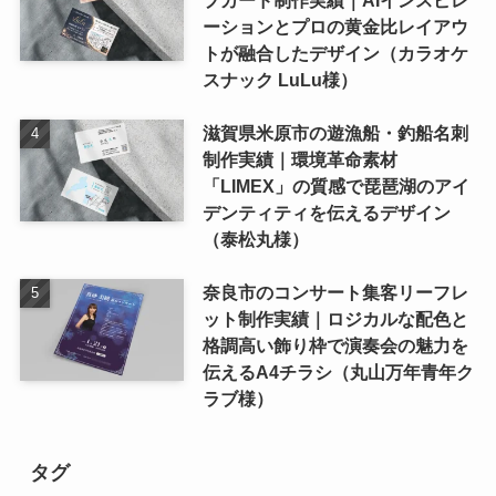
ーションとプロの黄金比レイアウ
トが融合したデザイン（カラオケ
スナック LuLu様）
滋賀県米原市の遊漁船・釣船名刺
制作実績｜環境革命素材
「LIMEX」の質感で琵琶湖のアイ
デンティティを伝えるデザイン
（泰松丸様）
奈良市のコンサート集客リーフレ
ット制作実績｜ロジカルな配色と
格調高い飾り枠で演奏会の魅力を
伝えるA4チラシ（丸山万年青年ク
ラブ様）
タグ